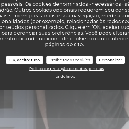
 pessoais. Os cookies denominados «necessários» sã
padrão. Outros cookies opcionais requerem seu cons
ais servem para analisar sua navegação, medir a aud
ionalidades (por exemplo, relacionadas às redes soci
onteúdos personalizados. Clique em 'OK, aceitar tudo
' para gerenciar suas preferências. Você pode altera
nto clicando no ícone de cookie no canto inferio
páginas do site.
OK, aceitar tudo
Proíbe todos cookies
Personalizar
OLHA
Política de proteção de dados pessoais
undefined