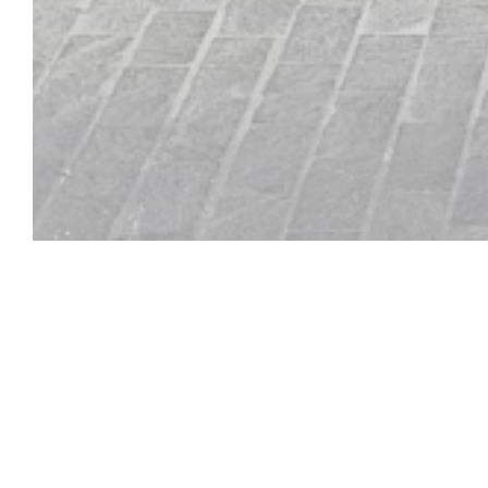
L'aubade
Em frente de uma igreja no século XIII, o c
equipe oferecem uma grande variedade de bo