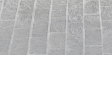
hefe do Aubade e sua
los, carnes,