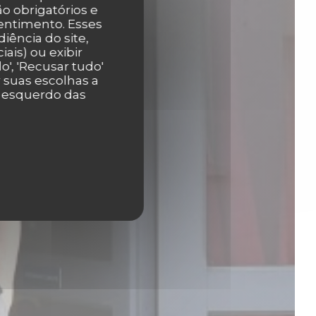
o obrigatórios e
entimento. Esses
iência do site,
ais) ou exibir
', 'Recusar tudo'
r suas escolhas a
r esquerdo das