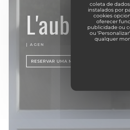
coleta de dados
instalados por 
L'aubade
cookies opcion
oferecer func
publicidade ou c
ou 'Personalizar
qualquer mome
|
AGEN
RESERVAR UMA MESA
CLIQUE E REC