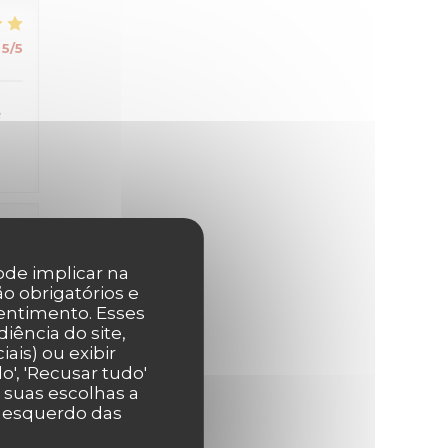
5
/5
e
2
/5
pode implicar na
o obrigatórios e
entimento. Esses
iência do site,
4
/5
ais) ou exibir
', 'Recusar tudo'
r suas escolhas a
r esquerdo das