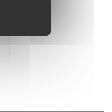
5
/5
5
/5