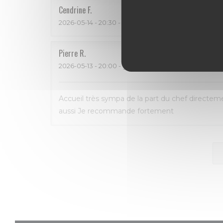
Cendrine
F
2026-05-14
- 20:30 - guests 5
Pierre
R
2026-05-13
- 20:00 - guests 2
Accueil très sympa de la part du chef directem
aussi Je recommande fortement