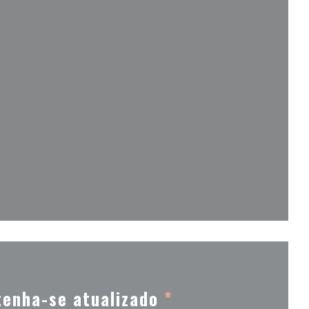
 numa nova janela))
va janela))
enha-se atualizado
*