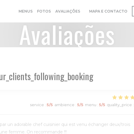
MENUS
FOTOS
AVALIAÇÕES
MAPA E CONTACTO
((ABRE NUMA NOVA JANE
Avaliações
ur_clients_following_booking
service
:
5
/5
ambience
:
5
/5
menu
:
5
/5
quality_price
:
ar un adorable chef cuisinier qui est venu échanger deux/trois
jeune femme. On recommande !!!