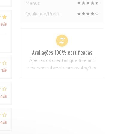
Menus
Qualidade/Preço
5
/5
Avaliações 100% certificadas
Apenas os clientes que fizeram
reservas submeteram avaliações
:
1
/5
4
/5
4
/5