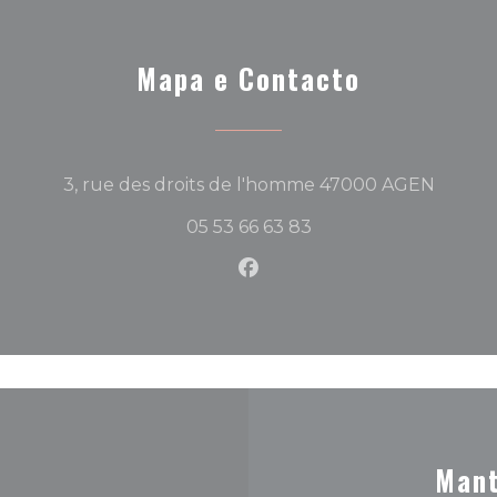
Mapa e Contacto
((abre
3, rue des droits de l'homme 47000 AGEN
05 53 66 63 83
Facebook ((abre numa no
Mant