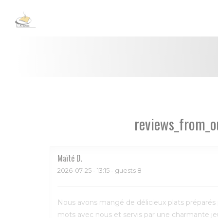
Painel de Gerenciamento de Cookies
reviews_from_o
Maïté
D
2026-07-25
- 13:15 - guests 8
Nous avons mangé de délicieux plats préparés p
mots avec nous et servis par une charmante 