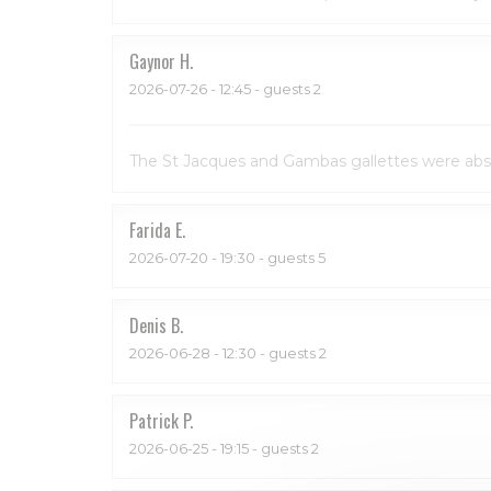
Gaynor
H
2026-07-26
- 12:45 - guests 2
The St Jacques and Gambas gallettes were absol
Farida
E
2026-07-20
- 19:30 - guests 5
Denis
B
2026-06-28
- 12:30 - guests 2
Patrick
P
2026-06-25
- 19:15 - guests 2