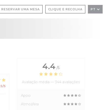
RESERVAR UMA MESA
CLIQUE E RECOLHA
PT
LA))
4.4
/5
Avaliação média —
344 avaliações
5
/5
Apoio
Atmosfera