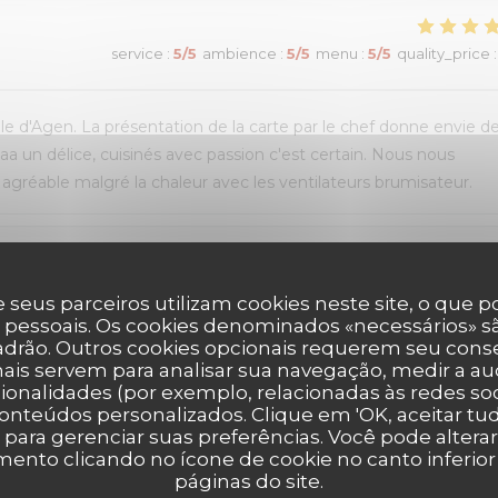
service
:
5
/5
ambience
:
5
/5
menu
:
5
/5
quality_price
:
lle d'Agen. La présentation de la carte par le chef donne envie d
aa un délice, cuisinés avec passion c'est certain. Nous nous
 agréable malgré la chaleur avec les ventilateurs brumisateur.
service
:
4
/5
ambience
:
3
/5
menu
:
2
/5
quality_price
:
 seus parceiros utilizam cookies neste site, o que 
 pessoais. Os cookies denominados «necessários» sã
padrão. Outros cookies opcionais requerem seu cons
ais servem para analisar sua navegação, medir a aud
service
:
4
/5
ambience
:
4
/5
menu
:
5
/5
quality_price
:
ionalidades (por exemplo, relacionadas às redes soci
onteúdos personalizados. Clique em 'OK, aceitar tudo
' para gerenciar suas preferências. Você pode altera
e fois, ce restaurant me procure plaisir et détente.
nto clicando no ícone de cookie no canto inferio
páginas do site.