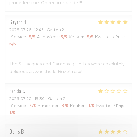
jeune femme. On recommande !!!
Gaynor
H
2026-07-26
- 12:45 - Gasten 2
Service
:
5
/5
Atmosfeer
:
5
/5
Keuken
:
5
/5
Kwaliteit / Prijs
:
5
/5
The St Jacques and Gambas gallettes were absolutely
delicious as was the le Buzet rosé!
Farida
E
2026-07-20
- 19:30 - Gasten 5
Service
:
4
/5
Atmosfeer
:
4
/5
Keuken
:
1
/5
Kwaliteit / Prijs
:
1
/5
Denis
B