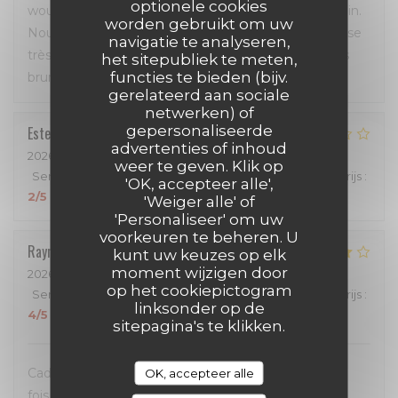
optionele cookies
wouaaaa un délice, cuisinés avec passion c'est certain.
worden gebruikt om uw
Nous nous sommes régalés du début à la fin. Terrasse
navigatie te analyseren,
très agréable malgré la chaleur avec les ventilateurs
het sitepubliek te meten,
functies te bieden (bijv.
brumisateur.
gerelateerd aan sociale
netwerken) of
gepersonaliseerde
Estelle
A
advertenties of inhoud
2026-05-31
- 12:15 - Gasten 4
weer te geven. Klik op
Service
:
4
/5
Atmosfeer
:
3
/5
Keuken
:
2
/5
Kwaliteit / Prijs
:
'OK, accepteer alle',
2
/5
'Weiger alle' of
'Personaliseer' om uw
voorkeuren te beheren. U
Raymond
P
kunt uw keuzes op elk
moment wijzigen door
2026-05-24
- 12:45 - Gasten 3
op het cookiepictogram
Service
:
4
/5
Atmosfeer
:
4
/5
Keuken
:
5
/5
Kwaliteit / Prijs
:
linksonder op de
4
/5
sitepagina's te klikken.
Cadre agréable, bonne variété des menus . Chaque
OK, accepteer alle
fois, ce restaurant me procure plaisir et détente.