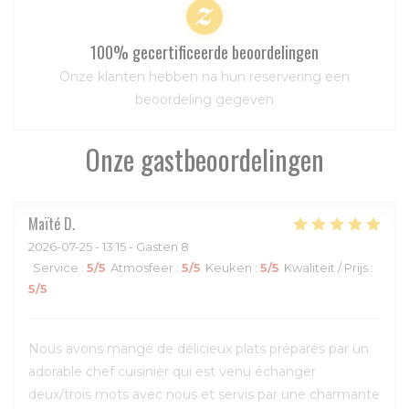
100% gecertificeerde beoordelingen
Onze klanten hebben na hun reservering een
beoordeling gegeven
Onze gastbeoordelingen
Maïté
D
2026-07-25
- 13:15 - Gasten 8
Service
:
5
/5
Atmosfeer
:
5
/5
Keuken
:
5
/5
Kwaliteit / Prijs
:
5
/5
Nous avons mangé de délicieux plats préparés par un
adorable chef cuisinier qui est venu échanger
deux/trois mots avec nous et servis par une charmante