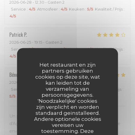
2026-06-28
- 12:30 - Gasten 2
Service
:
4
/5
Atmosfeer
:
4
/5
Keuken
:
5
/5
Kwaliteit / Prijs
:
4
/5
Patrick
P
2026-06-25
- 19:15 - Gasten 2
Service
:
5
/5
Atmosfeer
:
4
/5
Keuken
:
4
/5
Kwaliteit / Prijs
:
4
/5
Het restaurant en zijn
partners gebruiken
Bénédicte
D
cookies op deze site, wat
kan leiden tot de
2026-06-22
- 19:30 - Gasten 2
verzameling van
Service
:
5
/5
Atmosfeer
:
5
/5
Keuken
:
5
/5
Kwaliteit / Prijs
:
persoonsgegevens.
5
/5
'Noodzakelijke' cookies
zijn verplicht en worden
standaard geïnstalleerd.
Un petite pépite a découvrir dans le cœur de ville
Andere optionele cookies
d'Agen. La présentation de la carte par le chef donne
vereisen uw
toestemming. Deze
envie de tout prendre! Et quand les plats arrivent,