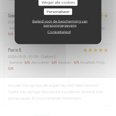
Weiger alle cookies
Personaliseer
Cendrine
F
Beleid voor de bescherming van
2026-05-14
- 20:30 - Gasten 5
persoonsgegevens
Service
:
5
/5
Atmosfeer
:
5
/5
Keuken
:
5
/5
Kwaliteit / Prijs
:
Cookiebeleid
5
/5
Pierre
R
2026-05-13
- 20:00 - Gasten 2
Service
:
5
/5
Atmosfeer
:
5
/5
Keuken
:
5
/5
Kwaliteit / Prijs
:
5
/5
Accueil très sympa de la part du chef directement.
Cadre très sympa. Nourriture excellente Serveur très
sympa aussi Je recommande fortement