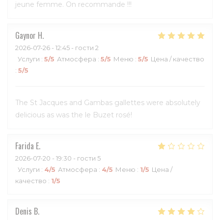
jeune femme. On recommande !!!
Gaynor
H
2026-07-26
- 12:45 - гости 2
Услуги
:
5
/5
Атмосфера
:
5
/5
Меню
:
5
/5
Цена / качество
:
5
/5
The St Jacques and Gambas gallettes were absolutely
delicious as was the le Buzet rosé!
Farida
E
2026-07-20
- 19:30 - гости 5
Услуги
:
4
/5
Атмосфера
:
4
/5
Меню
:
1
/5
Цена /
качество
:
1
/5
Denis
B