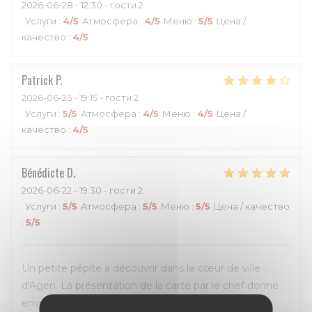
2026-06-28
- 12:30 - гости 2
Услуги
:
4
/5
Атмосфера
:
4
/5
Меню
:
5
/5
Цена /
качество
:
4
/5
Patrick
P
2026-06-25
- 19:15 - гости 2
Услуги
:
5
/5
Атмосфера
:
4
/5
Меню
:
4
/5
Цена /
качество
:
4
/5
Bénédicte
D
2026-06-22
- 19:30 - гости 2
Услуги
:
5
/5
Атмосфера
:
5
/5
Меню
:
5
/5
Цена / качество
:
5
/5
Un petite pépite a découvrir dans le cœur de ville
d'Agen. La présentation de la carte par le chef donne
envie de tout prendre! Et quand les plats arrivent,