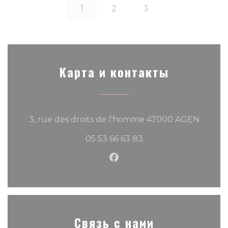
1
2
3
Карта и контакты
((откр
3, rue des droits de l'homme 47000 AGEN
05 53 66 63 83
Facebook ((открывается
Связь с нами