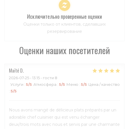
Исключительно проверенные оценки
Оценки только от клиентов, сделавших
резервирование
Оценки наших посетителей
Maïté
D
2026-07-25
- 13:15 - гости 8
Услуги
:
5
/5
Атмосфера
:
5
/5
Меню
:
5
/5
Цена / качество
:
5
/5
Nous avons mangé de délicieux plats préparés par un
adorable chef cuisinier qui est venu échanger
deux/trois mots avec nous et servis par une charmante