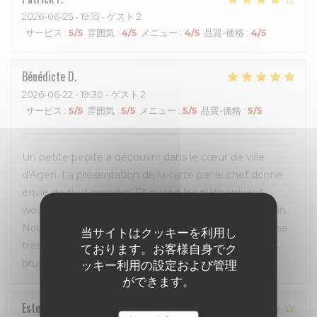
2026-06-25
- 19:15 - ゲスト 2
サービス
:
5
/5
雰囲気
:
4
/5
メニュー
:
4
/5
品質-価格
:
4
/5
Bénédicte
D
2026-06-22
- 19:30 - ゲスト 2
サービス
:
5
/5
雰囲気
:
5
/5
メニュー
:
5
/5
品質-価格
:
5
/5
Un petite pépite a découvrir dans le cœur de ville
d'Agen. La présentation de la carte par le chef donne
envie de tout prendre! Et quand les plats arrivent,
wouaaaa un délice, cuisinés avec passion c'est certain.
Nous nous sommes régalés du début à la fin. Terrasse
当サイトはクッキーを利用し
très agréable malgré la chaleur avec les ventilateurs
ております。お客様自身でク
brumisateur.
ッキー利用の設定および管理
ができます。
Estelle
A