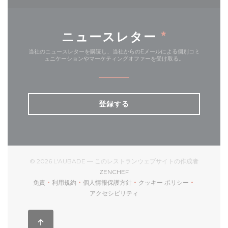
ニュースレター
*
当社のニュースレターを購読し、当社からのEメールによる個別コミ
ュニケーションやマーケティングオファーを受け取る。
登録する
© 2026 L'AUBADE — このレストランウェブサイトの作成者
((新しいウィンドウで開きます))
ZENCHEF
免責
利用規約
個人情報保護方針
クッキー ポリシー
((新しいウィンドウで開きます))
((新しいウィンドウで開きます))
((新しいウィンドウで開きます))
((新しいウィンドウで開
アクセシビリティ
((新しいウィンドウで開きます))