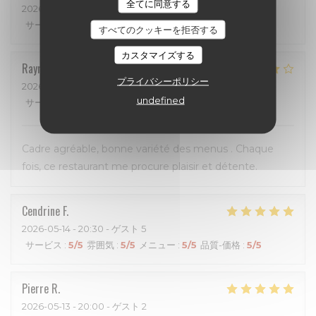
全てに同意する
2026-05-31
- 12:15 - ゲスト 4
サービス
:
4
/5
雰囲気
:
3
/5
メニュー
:
2
/5
品質-価格
:
2
/5
すべてのクッキーを拒否する
カスタマイズする
Raymond
P
プライバシーポリシー
2026-05-24
- 12:45 - ゲスト 3
undefined
サービス
:
4
/5
雰囲気
:
4
/5
メニュー
:
5
/5
品質-価格
:
4
/5
Cadre agréable, bonne variété des menus . Chaque
fois, ce restaurant me procure plaisir et détente.
Cendrine
F
2026-05-14
- 20:30 - ゲスト 5
サービス
:
5
/5
雰囲気
:
5
/5
メニュー
:
5
/5
品質-価格
:
5
/5
Pierre
R
2026-05-13
- 20:00 - ゲスト 2