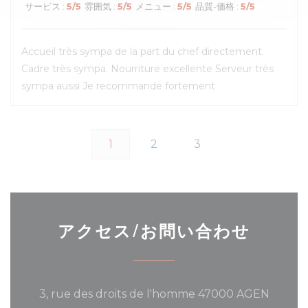
サービス
:
5
/5
雰囲気
:
5
/5
メニュー
:
5
/5
品質-価格
:
5
/5
Accueil très sympa de la part du chef directement.
Cadre très sympa. Nourriture excellente Serveur très
sympa aussi Je recommande fortement
1
2
3
アクセス/お問い合わせ
((新し
3, rue des droits de l'homme 47000 AGEN