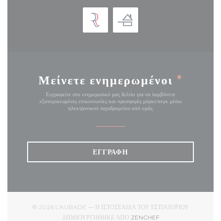
Μείνετε ενημερωμένοι
*
Εγγραφείτε στο ενημερωτικό μας δελτίο για να λαμβάνετε
εξατομικευμένες επικοινωνίες και προσφορές μάρκετινγκ μέσω
ηλεκτρονικού ταχυδρομείου από εμάς.
ΕΓΓΡΑΦΉ
© 2026 L'AUBADE — Η ΙΣΤΟΣΕΛΊΔΑ ΤΟΥ ΕΣΤΙΑΤΟΡΊΟΥ
((ΑΝΟΊΓΕΙ ΣΕ ΝΈΟ ΠΑ
ΔΗΜΙΟΥΡΓΉΘΗΚΕ ΑΠΌ
ZENCHEF