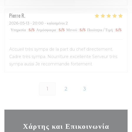
Pierre
R
2026-05-13
- 20:00 - καλεσμένοι 2
Υπηρεσία
:
5
/5
Ατμόσφαιρα
:
5
/5
Μενού
:
5
/5
Ποιότητα / Τιμή
:
5
/5
Accueil très sympa de la part du chef directement.
Cadre très sympa. Nourriture excellente Serveur très
sympa aussi Je recommande fortement
1
2
3
Χάρτης και Επικοινωνία