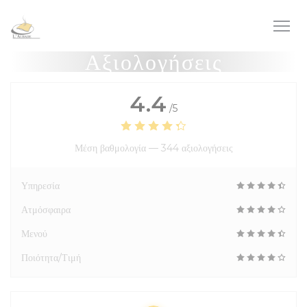
Πίνακας διαχείρισης "Μπισκότων" (Cookies)
Αξιολογήσεις
4.4
/5
Μέση βαθμολογία —
344 αξιολογήσεις
Υπηρεσία
Ατμόσφαιρα
Μενού
Ποιότητα/Τιμή