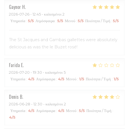
Gaynor
H
2026-07-26
- 12:45 - καλεσμένοι 2
Υπηρεσία
:
5
/5
Ατμόσφαιρα
:
5
/5
Μενού
:
5
/5
Ποιότητα / Τιμή
:
5
/5
The St Jacques and Gambas gallettes were absolutely
delicious as was the le Buzet rosé!
Farida
E
2026-07-20
- 19:30 - καλεσμένοι 5
Υπηρεσία
:
4
/5
Ατμόσφαιρα
:
4
/5
Μενού
:
1
/5
Ποιότητα / Τιμή
:
1
/5
Denis
B
2026-06-28
- 12:30 - καλεσμένοι 2
Υπηρεσία
:
4
/5
Ατμόσφαιρα
:
4
/5
Μενού
:
5
/5
Ποιότητα / Τιμή
:
4
/5