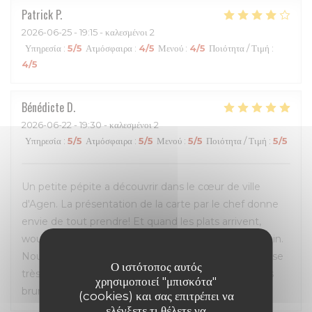
Patrick
P
2026-06-25
- 19:15 - καλεσμένοι 2
Υπηρεσία
:
5
/5
Ατμόσφαιρα
:
4
/5
Μενού
:
4
/5
Ποιότητα / Τιμή
:
4
/5
Bénédicte
D
2026-06-22
- 19:30 - καλεσμένοι 2
Υπηρεσία
:
5
/5
Ατμόσφαιρα
:
5
/5
Μενού
:
5
/5
Ποιότητα / Τιμή
:
5
/5
Un petite pépite a découvrir dans le cœur de ville
d'Agen. La présentation de la carte par le chef donne
envie de tout prendre! Et quand les plats arrivent,
wouaaaa un délice, cuisinés avec passion c'est certain.
Nous nous sommes régalés du début à la fin. Terrasse
Ο ιστότοπος αυτός
très agréable malgré la chaleur avec les ventilateurs
χρησιμοποιεί "μπισκότα"
brumisateur.
(cookies) και σας επιτρέπει να
ελέγξετε τι θέλετε να